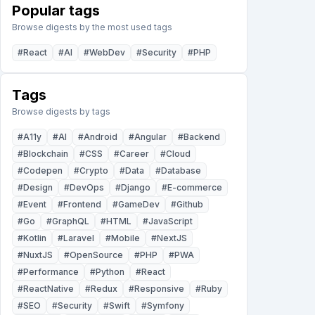
Popular tags
Browse digests by the most used tags
#
React
#
AI
#
WebDev
#
Security
#
PHP
Tags
Browse digests by tags
#
A11y
#
AI
#
Android
#
Angular
#
Backend
#
Blockchain
#
CSS
#
Career
#
Cloud
#
Codepen
#
Crypto
#
Data
#
Database
#
Design
#
DevOps
#
Django
#
E-commerce
#
Event
#
Frontend
#
GameDev
#
Github
#
Go
#
GraphQL
#
HTML
#
JavaScript
#
Kotlin
#
Laravel
#
Mobile
#
NextJS
#
NuxtJS
#
OpenSource
#
PHP
#
PWA
#
Performance
#
Python
#
React
#
ReactNative
#
Redux
#
Responsive
#
Ruby
#
SEO
#
Security
#
Swift
#
Symfony