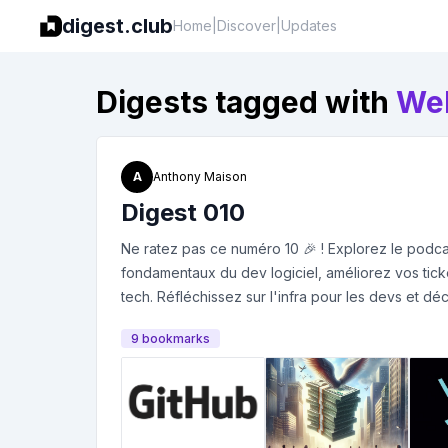
digest.club
Home
|
Discover
|
Updates
Digests tagged with
We
A
Anthony Maison
Digest 010
Ne ratez pas ce numéro 10 🎉 ! Explorez le podcas
fondamentaux du dev logiciel, améliorez vos tick
tech. Réfléchissez sur l'infra pour les devs et 
2024 par Harvard Business Review !
9
bookmark
s