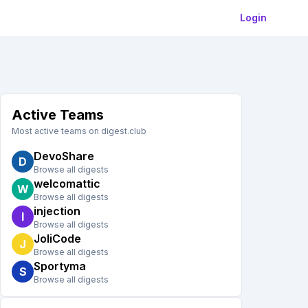
Login
Active Teams
Most active teams on digest.club
DevoShare
D
Browse all digests
welcomattic
W
Browse all digests
injection
I
Browse all digests
JoliCode
J
Browse all digests
Sportyma
S
Browse all digests