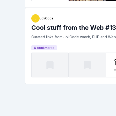
J
JoliCode
Cool stuff from the Web #13
Curated links from JoliCode watch, PHP and Web
6
bookmark
s