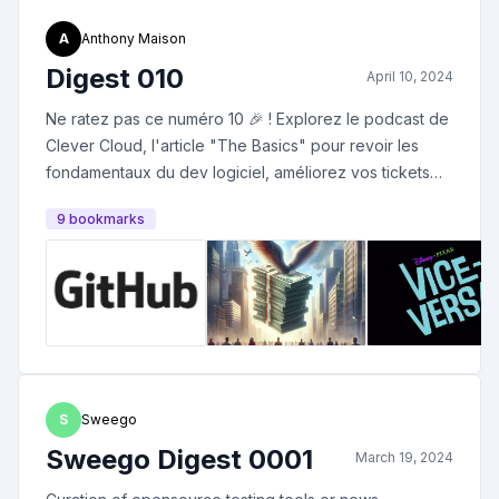
A
Anthony Maison
Digest 010
April 10, 2024
Ne ratez pas ce numéro 10 🎉 ! Explorez le podcast de
Clever Cloud, l'article "The Basics" pour revoir les
fondamentaux du dev logiciel, améliorez vos tickets
GitHub avec YAML, et plongez dans les tendances
9
bookmark
s
salariales tech. Réfléchissez sur l'infra pour les devs et
découvrez des perspectives Kanban. En bonus, les
tendances 2024 par Harvard Business Review !
S
Sweego
Sweego Digest 0001
March 19, 2024