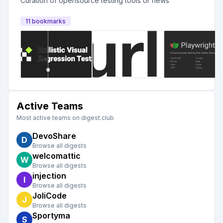
Curation of opensource testing tools or news
11
bookmark
s
Active Teams
Most active teams on digest.club
DevoShare
D
Browse all digests
welcomattic
W
Browse all digests
injection
I
Browse all digests
JoliCode
J
Browse all digests
Sportyma
S