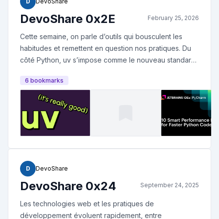
D
DevoShare
DevoShare 0x2E
February 25, 2026
Cette semaine, on parle d’outils qui bousculent les
habitudes et remettent en question nos pratiques. Du
côté Python, uv s’impose comme le nouveau standard
pour gérer environnements et dépendances, tandis
6
bookmark
s
que JetBrains partage des astuces concrètes pour
accélérer drastiquement ses scripts. On reste dans la
techno avec un rappel salutaire côté web — arrêtez
d'utiliser rgba() et hsla() ! — et une réflexion coup-de-
poing sur l’économie du cloud, accusée de coûter 10×
trop cher sans réelle justification. Enfin, on prend du
recul sur l’IA avec la “problématique des 70 %” et on
termine sur un billet amusant (ou douloureux) :
D
DevoShare
pourquoi continue-t-on à partager des captures
DevoShare 0x24
September 24, 2025
d’écran de texte ?
Les technologies web et les pratiques de
développement évoluent rapidement, entre