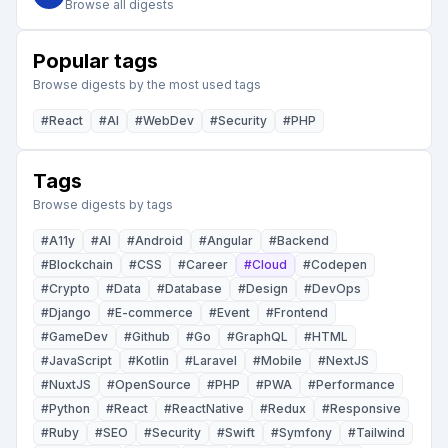
Browse all digests
Popular tags
Browse digests by the most used tags
#
React
#
AI
#
WebDev
#
Security
#
PHP
Tags
Browse digests by tags
#
A11y
#
AI
#
Android
#
Angular
#
Backend
#
Blockchain
#
CSS
#
Career
#
Cloud
#
Codepen
#
Crypto
#
Data
#
Database
#
Design
#
DevOps
#
Django
#
E-commerce
#
Event
#
Frontend
#
GameDev
#
Github
#
Go
#
GraphQL
#
HTML
#
JavaScript
#
Kotlin
#
Laravel
#
Mobile
#
NextJS
#
NuxtJS
#
OpenSource
#
PHP
#
PWA
#
Performance
#
Python
#
React
#
ReactNative
#
Redux
#
Responsive
#
Ruby
#
SEO
#
Security
#
Swift
#
Symfony
#
Tailwind