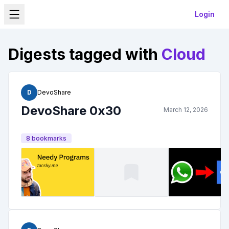
Login
Digests tagged with
Cloud
D
DevoShare
DevoShare 0x30
March 12, 2026
8
bookmark
s