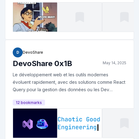
données jouent un rôle clé pour optimiser la qualité et
la maintenabilité des applications.
D
DevoShare
DevoShare 0x1B
May 14, 2025
Le développement web et les outils modernes
évoluent rapidement, avec des solutions comme React
Query pour la gestion des données ou les Dev
Containers pour des environnements reproductibles.
12
bookmark
s
Parallèlement, l’IA transforme les workflows, tandis que
l’accessibilité et la qualité du code restent des enjeux
clés souvent négligés. Les défis techniques
s'accompagnent de réflexions plus larges, comme
l’éthique de l’IA ou les compromis inhérents aux