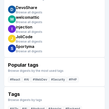
celle de Dropbox. Ces recommandations visent à
DevoShare
D
optimiser la qualité des projets tout en favorisant
Browse all digests
welcomattic
l'efficacité et l'innovation.
W
Browse all digests
injection
I
Browse all digests
JoliCode
J
Browse all digests
Sportyma
S
Browse all digests
Popular tags
Browse digests by the most used tags
#
React
#
AI
#
WebDev
#
Security
#
PHP
Tags
Browse digests by tags
#
A11y
#
AI
#
Android
#
Angular
#
Backend