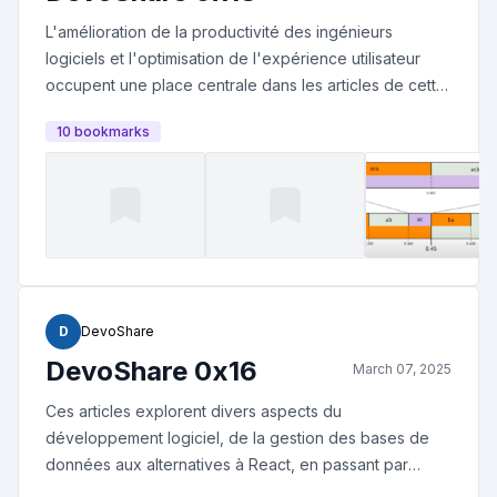
source, perturbant ainsi le travail des mainteneurs. Et
L'amélioration de la productivité des ingénieurs
un petit bonus sur la déclaration d'impôts (c'est la
logiciels et l'optimisation de l'expérience utilisateur
période).
occupent une place centrale dans les articles de cette
sélection. Des outils pour faciliter la gestion de
10
bookmark
s
versions Node.js aux pratiques pour booster
l'efficacité personnelle, en passant par des réflexions
sur l'avenir des plateformes comme StackOverflow,
ces ressources couvrent divers aspects du
développement moderne, y compris l'UX, la
performance web, et les algorithmes de compression.
D
DevoShare
DevoShare 0x16
March 07, 2025
Ces articles explorent divers aspects du
développement logiciel, de la gestion des bases de
données aux alternatives à React, en passant par
l'impact environnemental de l'intelligence artificielle. Ils