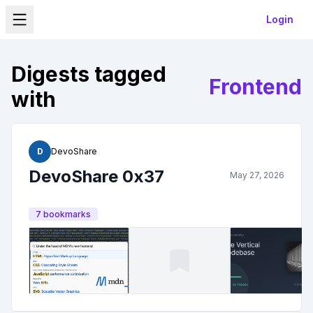
Login
Digests tagged
Frontend
with
D
DevoShare
DevoShare 0x37
May 27, 2026
7
bookmark
s